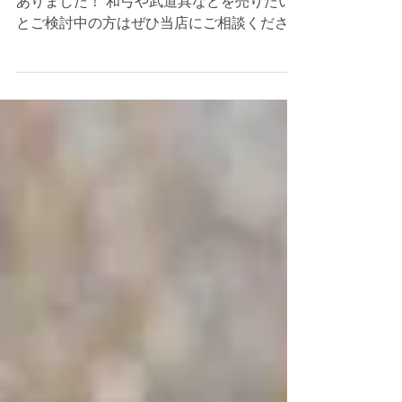
弓道 弓 買取 たつの市｜姫路の
買取専門店
本日は弓道で使用する竹弓の買取のご依頼が
ありました！ 和弓や武道具などを売りたい
とご検討中の方はぜひ当店にご相談ください
ませ☺ 当店は赤穂市〜神戸市周辺を中心に
出張買取で毎日回っているので、兵庫県近郊
の方はご遠慮なくご連絡ください！ スポー
ツ用品の買取 #南崎寿宝 #在銘品 #弓道具 #
リサイクルショップ #高価買取 #出張査定 #
高砂 #芦屋 #神戸 #相生 #宍粟 #中古品