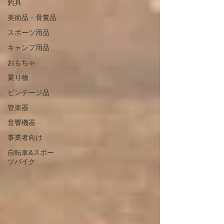
釣具
美術品・骨董品
スポーツ用品
キャンプ用品
おもちゃ
乗り物
ビンテージ品
管楽器
音響機器
事業者向け
自転車&スポー
ツバイク