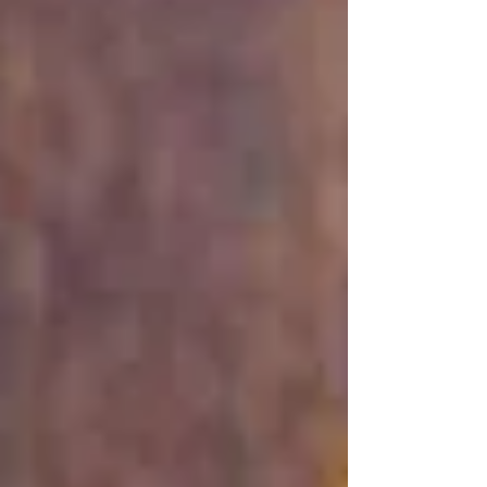
近郊の方はご遠慮なくご連絡ください！ ス
ポーツ用品の買取 #ブイコア #リサイクルシ
ョップ #高価買取 #出張査定 #高砂 #芦屋 #
神戸 #相生 #宍粟 #中古品