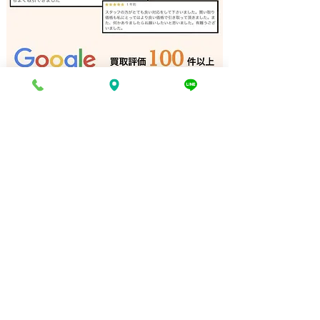
ペンダントライト 買取 加
ダイニングチェア
古川｜姫路の買取専門店
石｜姫路の買取
電話でお問い合わせ