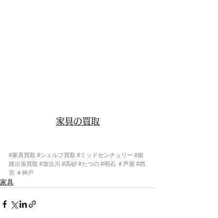
家具の買取
#家具買取
#シェルフ買取
#ミッドセンチュリー
#姫
路出張買取
#加古川
#高砂
#たつの
#明石
 ＃芦屋 
#西
宮
 ＃神戸
家具