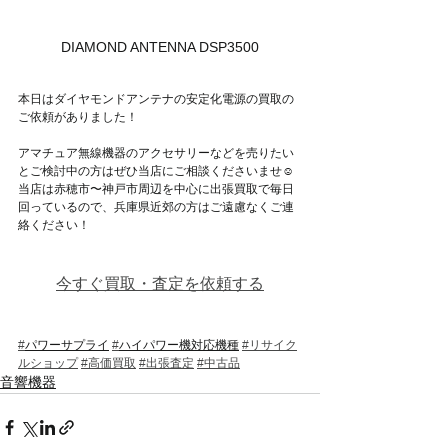
DIAMOND ANTENNA DSP3500
本日はダイヤモンドアンテナの安定化電源の買取の
ご依頼がありました！
アマチュア無線機器のアクセサリーなどを売りたい
とご検討中の方はぜひ当店にご相談くださいませ☺
当店は赤穂市〜神戸市周辺を中心に出張買取で毎日
回っているので、兵庫県近郊の方はご遠慮なくご連
絡ください！
今すぐ買取・査定を依頼する
#
パワーサプライ
#
ハイパワー機対応機種
#リサイク
ルショップ
#高価買取
#出張査定
#中古品
音響機器