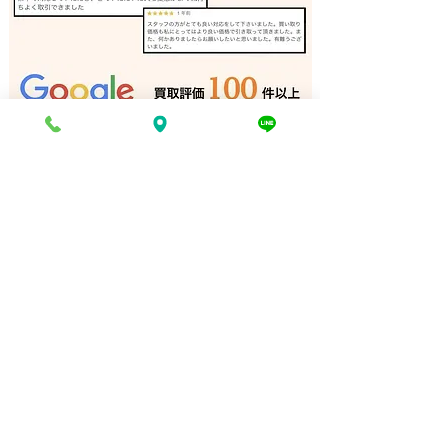
アマチュア無線機 出張買
ラックスマン ア
取 宍粟市｜姫路の買取専
加古川｜姫路の
門店
店
電話でお問い合わせ