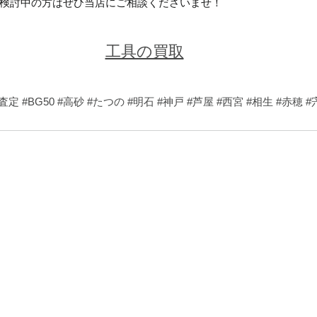
検討中の方はぜひ当店にご相談くださいませ！
工具の買取
査定
#BG50
#高砂
#たつの
#明石
#神戸
#芦屋
#西宮
#相生
#赤穂
#