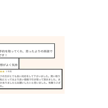
ミ 買取 加古川｜姫路の
専門店