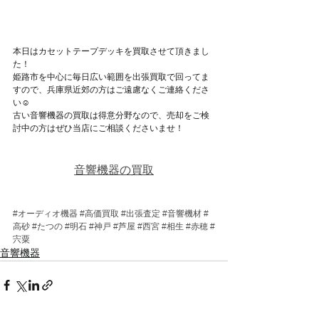
本日はカセットテープデッキを買取させて頂きまし
た！
姫路市を中心に毎日広い範囲を出張買取で回ってま
すので、兵庫県近郊の方はご遠慮なくご連絡くださ
い☺
古い音響機器の買取は得意分野なので、売却をご検
討中の方はぜひ当店にご相談くださいませ！
音響機器の買取
#オーディオ機器
#高価買取
#出張査定
#音響機材
#
高砂
#たつの
#明石
#神戸
#芦屋
#西宮
#相生
#赤穂
#
宍粟
音響機器