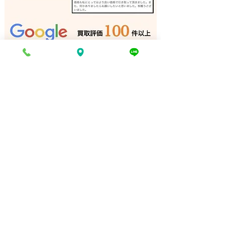
アマチュア無線機 出張買
ラックスマン ア
取 宍粟市｜姫路の買取専
加古川｜姫路の
門店
店
電話でお問い合わせ
折り返し電話予約