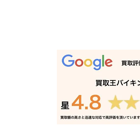
時代箪笥 買取 加古川｜姫路
の買取専門店