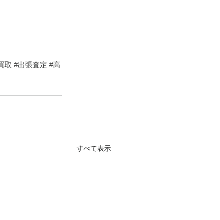
買取
#出張査定
#高
すべて表示