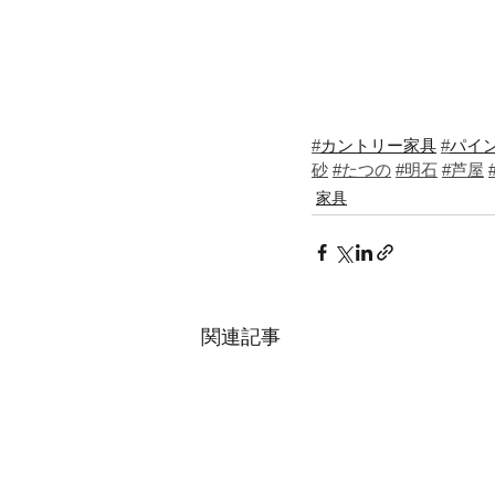
#
カントリー家具
#
パイ
砂
#たつの
#明石
#芦屋
家具
関連記事