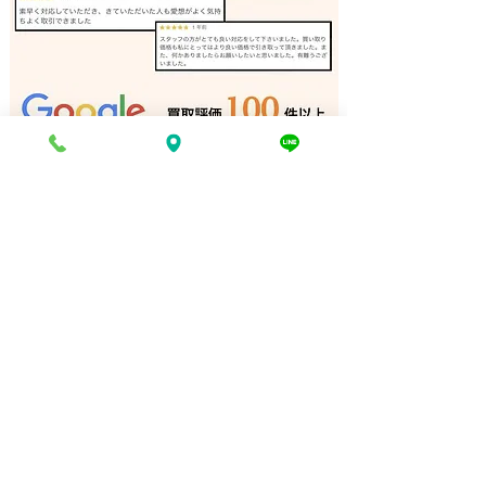
サックス 買取 姫路
トランペット 買
電話でお問い合わせ