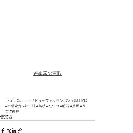
管楽器の買取
#BuffetCrampon
#ビュッフェクランポン
#高価買取
#出張査定
#加古川
#高砂
#たつの
#明石
#芦屋
#西
宮
#神戸
管楽器