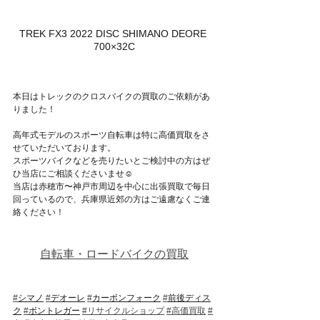
TREK FX3 2022 DISC SHIMANO DEORE 
700×32C
本日はトレックのクロスバイクの買取のご依頼があ
りました！
高年式モデルのスポーツ自転車は特に高価買取をさ
せていただいております。
スポーツバイクなどを売りたいとご検討中の方はぜ
ひ当店にご相談くださいませ☺
当店は赤穂市〜神戸市周辺を中心に出張買取で毎日
回っているので、兵庫県近郊の方はご遠慮なくご連
絡ください！
自転車・ロードバイクの買取
#
シマノ
#
デオーレ
#
カーボンフォーク
#
前後ディス
ク
#
ボントレガー
#リサイクルショップ
#高価買取
#