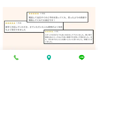
ロードバイクパーツ 出張
ロードバイクパ
買取 神戸｜姫路の買取専
買取 相生市｜
門店
専門店