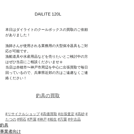
DAILITE 120L
本日はダイライトのクールボックスの買取のご依頼
がありました！
漁師さんが使用される業務用の大型保冷器具もご対
応が可能です。
漁船道具や水産用品などを売りたいとご検討中の方
はぜひ当店にご相談くださいませ☺
当店は赤穂市〜神戸市周辺を中心に出張買取で毎日
回っているので、兵庫県近郊の方はご遠慮なくご連
絡ください！
釣具の買取
#リサイクルショップ
#高価買取
#出張査定
#高砂
#
たつの
#明石
#芦屋
#神戸
#相生
#宍粟
#中古品
釣具
事業者向け