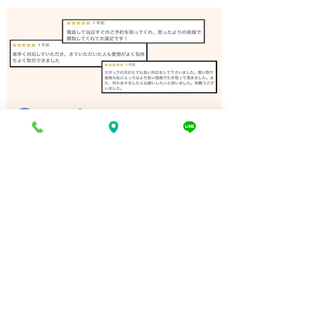
バンドソー 買取 相生市｜
リノリュームロ
姫路の買取専門店
取 加古川｜姫
門店