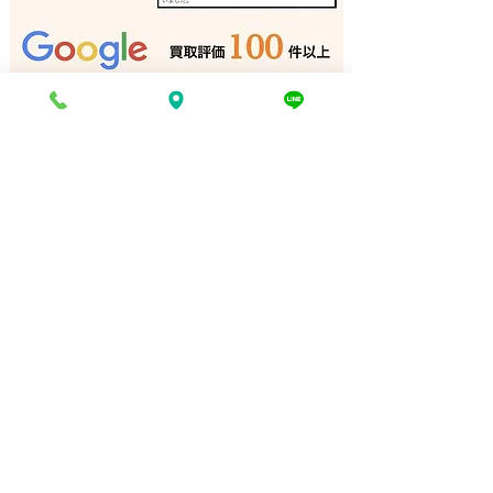
弓道 弓 買取 たつの市｜
弓道 弓 買取 
姫路の買取専門店
の買取専門店
電話でお問い合わせ
折り返し電話予約