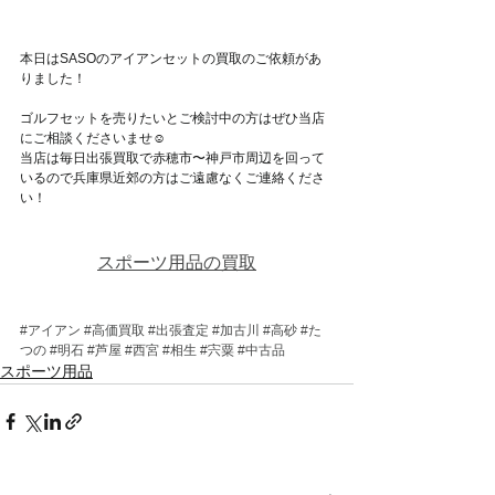
本日はSASOのアイアンセットの買取のご依頼があ
りました！
ゴルフセットを売りたいとご検討中の方はぜひ当店
にご相談くださいませ☺
当店は毎日出張買取で赤穂市〜神戸市周辺を回って
いるので兵庫県近郊の方はご遠慮なくご連絡くださ
い！
スポーツ用品の買取
#アイアン
#高価買取
#出張査定
#加古川
#高砂
#た
つの
#明石
#芦屋
#西宮
#相生
#宍粟
#中古品
スポーツ用品