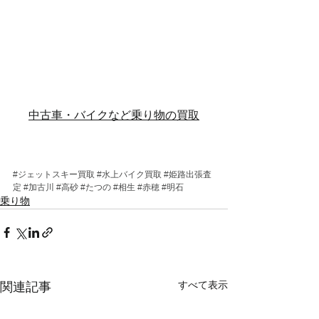
中古車・バイクなど乗り物の買取
#ジェットスキー買取
#水上バイク買取
#姫路出張査
定
#加古川
#高砂
#たつの
#相生
#赤穂
#明石
乗り物
すべて表示
関連記事