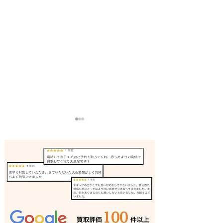
ボート 買取 明石｜姫路の
ボート 買取 加
買取専門店
の買取専門店