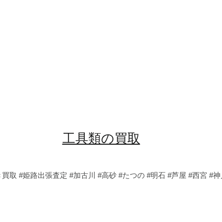
工具類の買取
き買取
#姫路出張査定
#加古川
#高砂
#たつの
#明石
#芦屋
#西宮
#神