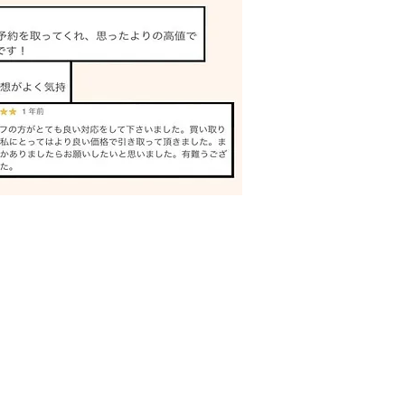
ミ 買取 加古川｜姫路の
専門店
買取王バイキング
〒671-1235
兵庫県姫路市網干区北新在家95
079-227-5213
​kaitoriou.buyking@gmail.com
© 2016 KAITORIOU BUYKING All Rights Reserved.