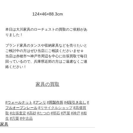
124×46×88.3cm
本日は大川家具のローチェストの買取のご依頼があ
りました！
ブランド家具のタンスや収納家具などを売りたいと
ご検討中の方はぜひ当店にご相談くださいませ☺
当店は赤穂市〜神戸市周辺を中心に出張買取で毎日
回っているので、兵庫県近郊の方はご遠慮なくご連
絡ください！
家具の買取
#
ウォールナット
#
アンリ
#
岡製作所
#
4段引き出し
#
フルオープンレール
#リサイクルショップ
#高価買
取
#出張査定
#高砂
#たつの
#明石
#芦屋
#神戸
#相
生
#宍粟
#中古品
家具