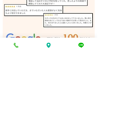
ペンダントライト 買取 加
ダイニングチェア
古川｜姫路の買取専門店
石｜姫路の買取