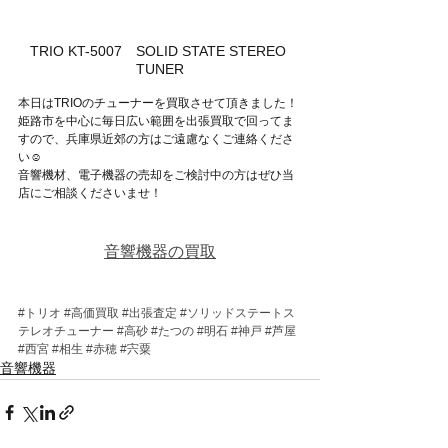
TRIO KT-5007　SOLID STATE STEREO 
TUNER
本日はTRIOのチューナーを買取させて頂きました！
姫路市を中心に毎日広い範囲を出張買取で回ってま
すので、兵庫県近郊の方はご遠慮なくご連絡くださ
い☺
音響機材、電子機器の売却をご検討中の方はぜひ当
店にご相談くださいませ！
音響機器の買取
#トリオ
#高価買取
#出張査定
#ソリッドステートス
テレオチューナー
#高砂
#たつの
#明石
#神戸
#芦屋
#西宮
#相生
#赤穂
#宍粟
音響機器