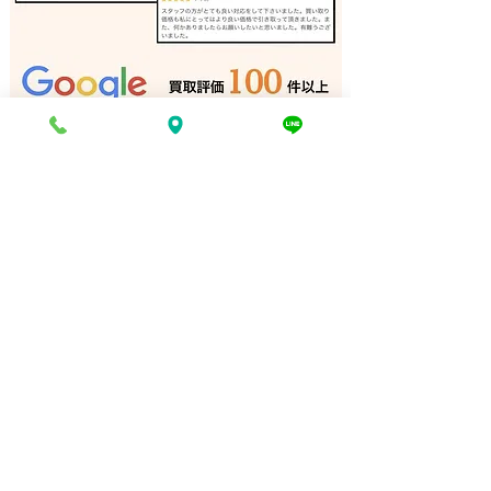
アマチュア無線機 出張買
ラックスマン ア
取 宍粟市｜姫路の買取専
加古川｜姫路の
門店
店
電話でお問い合わせ