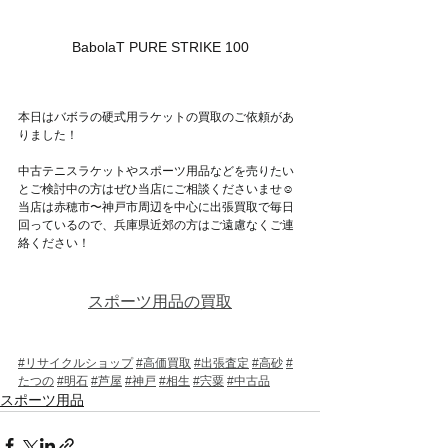
BabolaT PURE STRIKE 100
本日はバボラの硬式用ラケットの買取のご依頼があ
りました！
中古テニスラケットやスポーツ用品などを売りたい
とご検討中の方はぜひ当店にご相談くださいませ☺
当店は赤穂市〜神戸市周辺を中心に出張買取で毎日
回っているので、兵庫県近郊の方はご遠慮なくご連
絡ください！
スポーツ用品の買取
#リサイクルショップ
#高価買取
#出張査定
#高砂
#
たつの
#明石
#芦屋
#神戸
#相生
#宍粟
#中古品
スポーツ用品