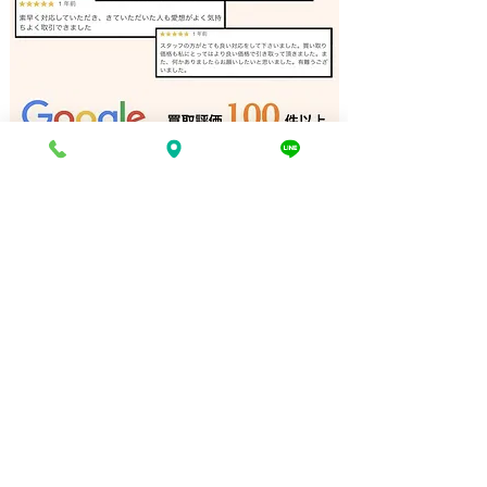
弓道 弓 買取 たつの市｜
弓道 弓 買取 
姫路の買取専門店
の買取専門店
電話でお問い合わせ