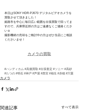
本日はSONY HDR-PJ670 デジタルビデオカメラを
買取させて頂きました！
姫路市を中心に毎日広い範囲を出張買取で回ってま
すので、兵庫県近郊の方はご遠慮なくご連絡くださ
い☺
撮影機材の売却をご検討中の方はぜひ当店にご相談
くださいませ！
カメラの買取
#ハンディカム
#高価買取
#出張査定
#ソニー
#高砂
#たつの
#明石
#神戸
#芦屋
#西宮
#相生
#赤穂
#宍粟
カメラ
すべて表示
関連記事