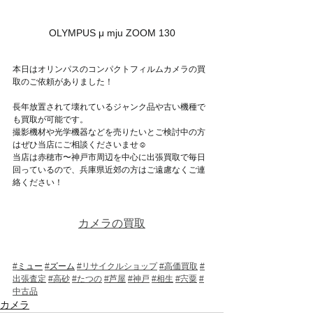
OLYMPUS μ mju ZOOM 130
本日はオリンパスのコンパクトフィルムカメラの買
取のご依頼がありました！
長年放置されて壊れているジャンク品や古い機種で
も買取が可能です。
撮影機材や光学機器などを売りたいとご検討中の方
はぜひ当店にご相談くださいませ☺
当店は赤穂市〜神戸市周辺を中心に出張買取で毎日
回っているので、兵庫県近郊の方はご遠慮なくご連
絡ください！
カメラの買取
#
ミュー
#
ズーム
#リサイクルショップ
#高価買取
#
出張査定
#高砂
#たつの
#芦屋
#神戸
#相生
#宍粟
#
中古品
カメラ