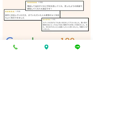
デジタルカメラ 買取 明石
フィルムカメラ 
｜姫路の買取専門店
川｜姫路の買取