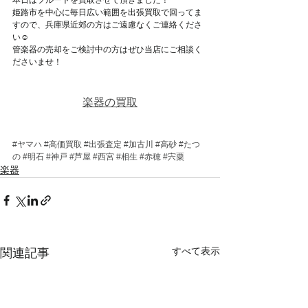
姫路市を中心に毎日広い範囲を出張買取で回ってま
すので、兵庫県近郊の方はご遠慮なくご連絡くださ
い☺
管楽器の売却をご検討中の方はぜひ当店にご相談く
ださいませ！
楽器の買取
#ヤマハ
#高価買取
#出張査定
#加古川
#高砂
#たつ
の
#明石
#神戸
#芦屋
#西宮
#相生
#赤穂
#宍粟
楽器
すべて表示
関連記事