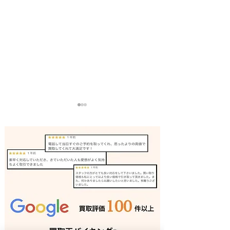
電子ピアノ 出張買取 明石
サックス 出張買
｜姫路の買取専門店
姫路の買取専門