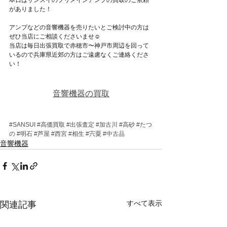
がありました！
アンプなどの音響機器を売りたいとご検討中の方は
ぜひ当店にご相談くださいませ☺
当店は毎日出張買取で赤穂市〜神戸市周辺を回って
いるので兵庫県近郊の方はご遠慮なくご連絡くださ
い！
音響機器の買取
#SANSUI
#高価買取
#出張査定
#加古川
#高砂
#たつ
の
#明石
#芦屋
#西宮
#相生
#宍粟
#中古品
音響機器
すべて表示
関連記事