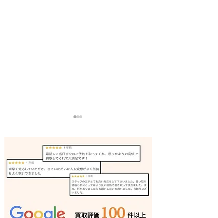
アマチュア無線機 出張買
ラックスマン ア
取 宍粟市｜姫路の買取専
加古川｜姫路の