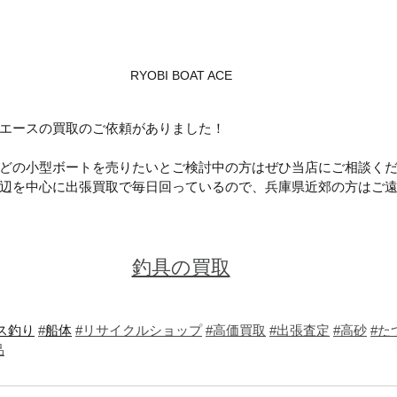
RYOBI BOAT ACE
エースの買取のご依頼がありました！
どの小型ボートを売りたいとご検討中の方はぜひ当店にご相談く
辺を中心に出張買取で毎日回っているので、兵庫県近郊の方はご
釣具の買取
ス釣り
#
船体
#リサイクルショップ
#高価買取
#出張査定
#高砂
#た
品