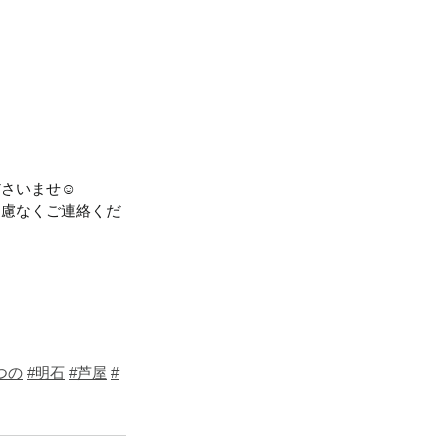
ださいませ☺
遠慮なくご連絡くだ
つの
#明石
#芦屋
#