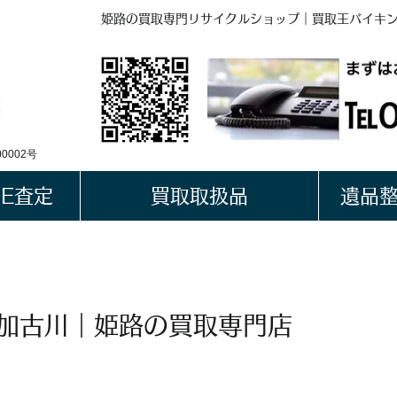
姫路の買取専門リサイクルショップ｜買取王バイキ
BUYKING
LINE QRコード
0002号
NE査定
買取取扱品
遺品
 加古川｜姫路の買取専門店