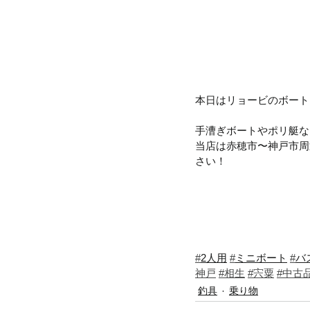
本日はリョービのボート
手漕ぎボートやポリ艇な
当店は赤穂市〜神戸市周
さい！
#
2人用
#
ミニボート
#
バ
神戸
#相生
#宍粟
#中古
釣具
乗り物