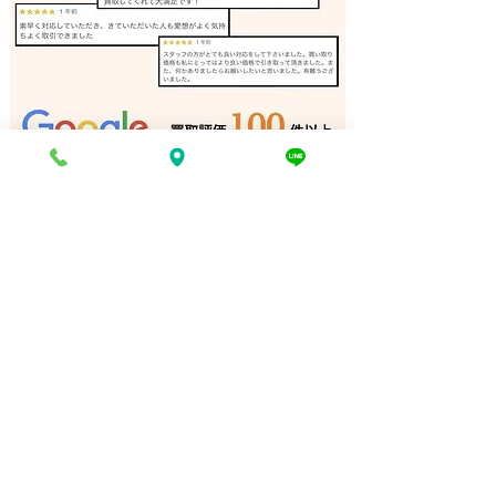
バンドソー 買取 相生市｜
リノリュームロ
姫路の買取専門店
取 加古川｜姫
門店
電話でお問い合わせ