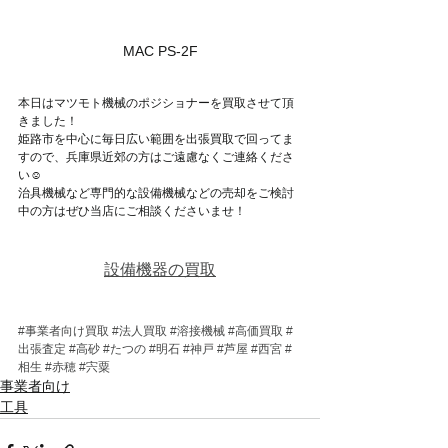
MAC PS-2F
本日はマツモト機械のポジショナーを買取させて頂
きました！
姫路市を中心に毎日広い範囲を出張買取で回ってま
すので、兵庫県近郊の方はご遠慮なくご連絡くださ
い☺
治具機械など専門的な設備機械などの売却をご検討
中の方はぜひ当店にご相談くださいませ！
設備機器の買取
#事業者向け買取
#法人買取
#溶接機械
#高価買取
#
出張査定
#高砂
#たつの
#明石
#神戸
#芦屋
#西宮
#
相生
#赤穂
#宍粟
事業者向け
工具