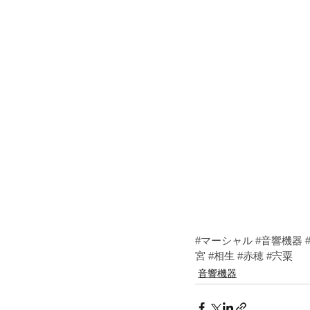
#マーシャル
#音響機器
宮
#相生
#赤穂
#宍粟
音響機器