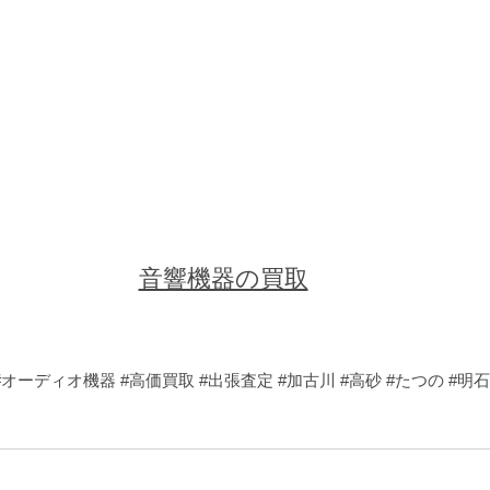
音響機器の買取
#オーディオ機器
#高価買取
#出張査定
#加古川
#高砂
#たつの
#明石