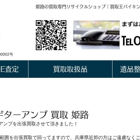
姫路の買取専門リサイクルショップ｜買取王バイキ
BUYKING
LINE QRコード
0002号
NE査定
買取取扱品
遺品
ギターアンプ 買取 姫路
ギターアンプを出張買取させて頂きました！
範囲を出張買取で回ってますので、兵庫県近郊の方はご遠慮なく