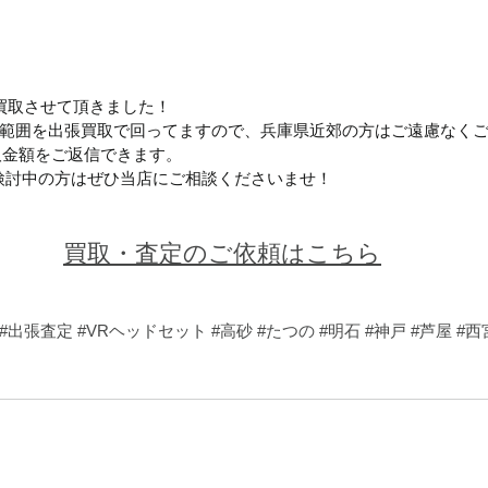
買取させて頂きました！
範囲を出張買取で回ってますので、兵庫県近郊の方はご遠慮なく
買取金額をご返信できます。
検討中の方はぜひ当店にご相談くださいませ！
買取・査定のご依頼はこちら
#出張査定
#VRヘッドセット
#高砂
#たつの
#明石
#神戸
#芦屋
#西