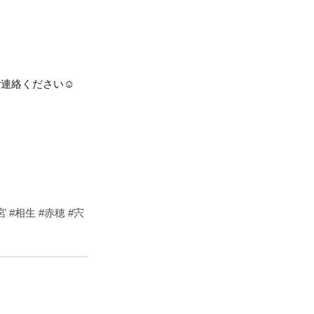
ご連絡ください☺
宮
#相生
#赤穂
#宍