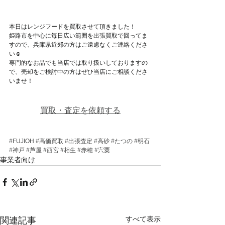
本日はレンジフードを買取させて頂きました！
姫路市を中心に毎日広い範囲を出張買取で回ってま
すので、兵庫県近郊の方はご遠慮なくご連絡くださ
い☺
専門的なお品でも当店では取り扱いしておりますの
で、売却をご検討中の方はぜひ当店にご相談くださ
いませ！
買取・査定を依頼する
#FUJIOH
#高価買取
#出張査定
#高砂
#たつの
#明石
#神戸
#芦屋
#西宮
#相生
#赤穂
#宍粟
事業者向け
すべて表示
関連記事