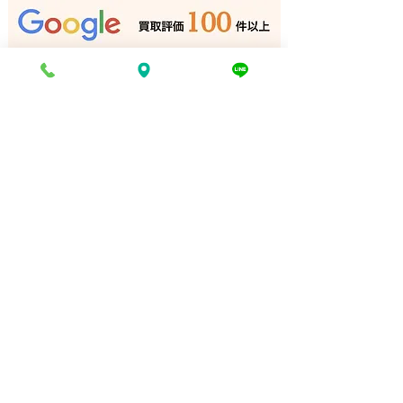
姫路の買取専門店
取 加古川｜姫
門店
電話でお問い合わせ
折り返し電話予約