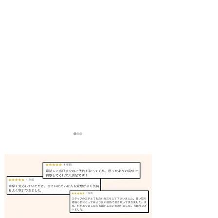
バンドソー 買取 相生市｜
リノリュームロ