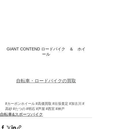
GIANT CONTEND ロードバイク　＆　ホイ
ール
自転車・ロードバイクの買取
#カーボンホイール
#高価買取
#出張査定
#加古川
#
高砂
#たつの
#明石
#芦屋
#西宮
#神戸
自転車&スポーツバイク