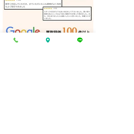
ロードバイクパーツ 出張
ロードバイクパ
買取 神戸｜姫路の買取専
買取 相生市｜
門店
専門店
電話でお問い合わせ