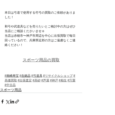
本日は
弓道で使用する竹弓
の買取のご依頼がありま
した！
和弓や武道具などを売りたいとご検討中の方はぜひ
当店にご相談くださいませ☺
当店は赤穂市〜神戸市周辺を中心に出張買取で毎日
回っているので、兵庫県近郊の方はご遠慮なくご連
絡ください！
スポーツ用品の買取
#
南崎寿宝
#
在銘品
#
弓道具
#リサイクルショップ
#
高価買取
#出張査定
#高砂
#芦屋
#神戸
#相生
#宍粟
#中古品
スポーツ用品