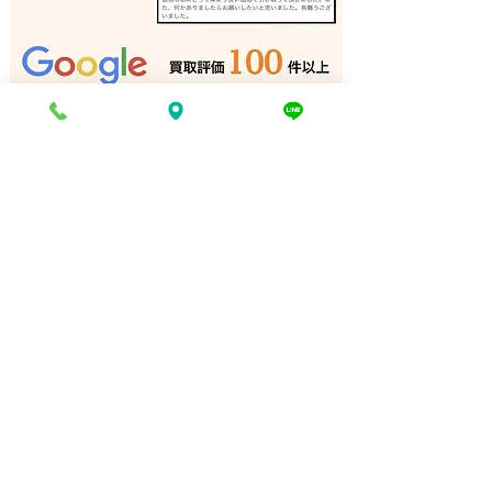
弓道 弓 買取 明石｜姫路
アーチェリー 買
の買取専門店
｜姫路の買取専
電話でお問い合わせ
折り返し電話予約