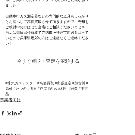
ました！
自動車排ガス測定器などの専門的な道具もしっかり
とお調べして高価買取させて頂きますので、売却を
ご検討中の方はぜひ当店にご相談くださいませ☺
当店は毎日出張買取で赤穂市〜神戸市周辺を回って
いるので兵庫県近郊の方はご遠慮なくご連絡くださ
い！
今すぐ買取・査定を依頼する
#排気ガステスター
#高価買取
#出張査定
#加古川
#
高砂
#たつの
#明石
#芦屋
#西宮
#相生
#宍粟
#中古
品
事業者向け