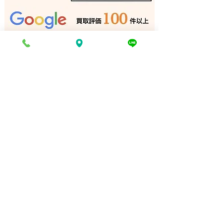
バンドソー 買取 相生市｜
リノリュームロ
姫路の買取専門店
取 加古川｜姫
門店
電話でお問い合わせ
折り返し電話予約