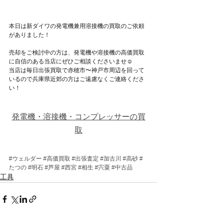
本日は新ダイワの発電機兼用溶接機の買取のご依頼
がありました！
売却をご検討中の方は、発電機や溶接機の高価買取
に自信のある当店にぜひご相談くださいませ☺
当店は毎日出張買取で赤穂市〜神戸市周辺を回って
いるので兵庫県近郊の方はご遠慮なくご連絡くださ
い！
発電機・溶接機・コンプレッサーの買
取
#ウェルダー
#高価買取
#出張査定
#加古川
#高砂
#
たつの
#明石
#芦屋
#西宮
#相生
#宍粟
#中古品
工具