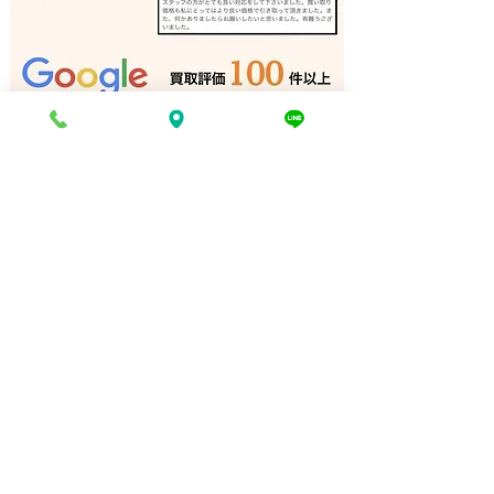
リノリュームローラー 買
角ノミ 買取 加
取 加古川｜姫路の買取専
の買取専門店
門店
電話でお問い合わせ
折り返し電話予約