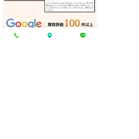
バンドソー 買取 相生市｜
リノリュームロ
姫路の買取専門店
取 加古川｜姫
門店
電話でお問い合わせ