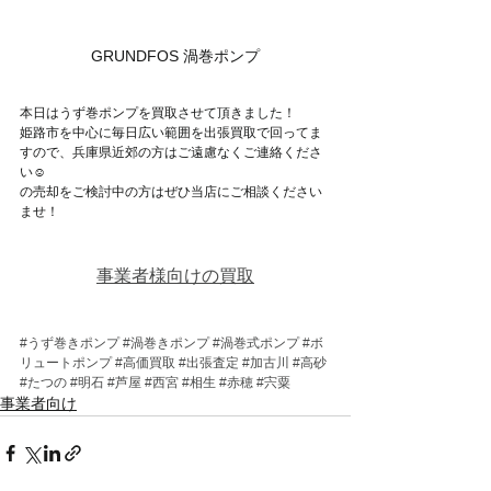
GRUNDFOS 渦巻ポンプ
本日はうず巻ポンプを買取させて頂きました！
姫路市を中心に毎日広い範囲を出張買取で回ってま
すので、兵庫県近郊の方はご遠慮なくご連絡くださ
い☺
の売却をご検討中の方はぜひ当店にご相談ください
ませ！
事業者様向けの買取
#うず巻きポンプ
#渦巻きポンプ
#渦巻式ポンプ
#ボ
リュートポンプ
#高価買取
#出張査定
#加古川
#高砂
#たつの
#明石
#芦屋
#西宮
#相生
#赤穂
#宍粟
事業者向け