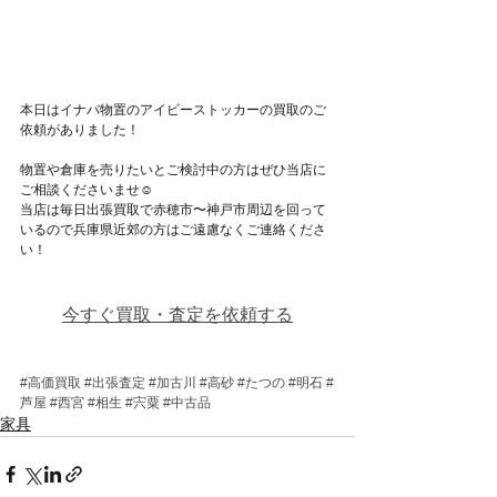
本日はイナバ物置のアイビーストッカーの買取のご
依頼がありました！
物置や倉庫を売りたいとご検討中の方はぜひ当店に
ご相談くださいませ☺
当店は毎日出張買取で赤穂市〜神戸市周辺を回って
いるので兵庫県近郊の方はご遠慮なくご連絡くださ
い！
今すぐ買取・査定を依頼する
#高価買取
#出張査定
#加古川
#高砂
#たつの
#明石
#
芦屋
#西宮
#相生
#宍粟
#中古品
家具