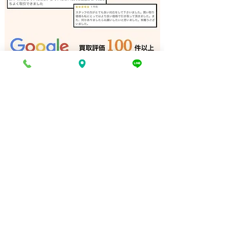
ペンダントライト 買取 加
ダイニングチェア
古川｜姫路の買取専門店
石｜姫路の買取
電話でお問い合わせ