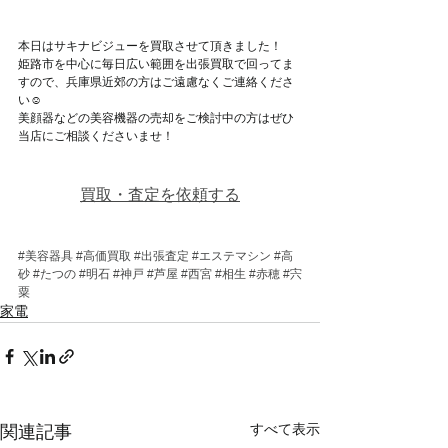
本日はサキナビジューを買取させて頂きました！
姫路市を中心に毎日広い範囲を出張買取で回ってま
すので、兵庫県近郊の方はご遠慮なくご連絡くださ
い☺
美顔器などの美容機器の売却をご検討中の方はぜひ
当店にご相談くださいませ！
買取・査定を依頼する
#美容器具
#高価買取
#出張査定
#エステマシン
#高
砂
#たつの
#明石
#神戸
#芦屋
#西宮
#相生
#赤穂
#宍
粟
家電
すべて表示
関連記事