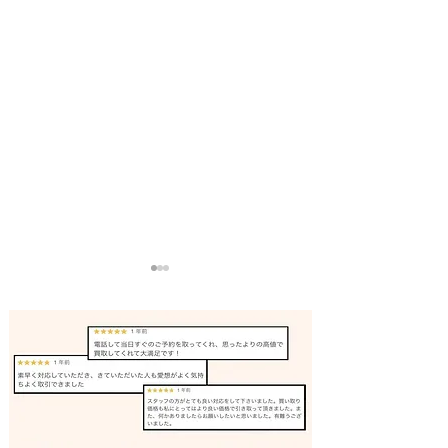
電動自転車 買取 加古川｜
エアコン 買取 