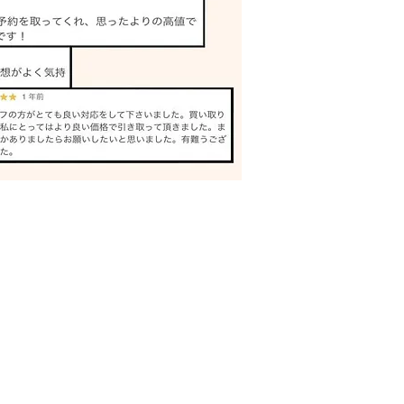
リュームローラー 買取
川｜姫路の買取専門店
買取王バイキング
〒671-1235
兵庫県姫路市網干区北新在家95
079-227-5213
​kaitoriou.buyking@gmail.com
© 2016 KAITORIOU BUYKING All Rights Reserved.