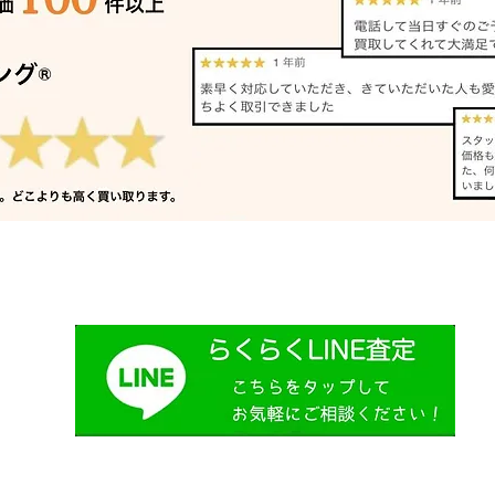
バンドソー 買取 相生市｜姫
リノ
路の買取専門店
加古