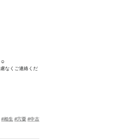
せ☺
遠慮なくご連絡くだ
#相生
#宍粟
#中古