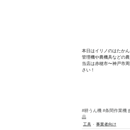
本日はイリノのはたかん
管理機や農機具などの農
当店は赤穂市〜神戸市周
さい！
#耕うん機
#条間作業機
品
工具
事業者向け