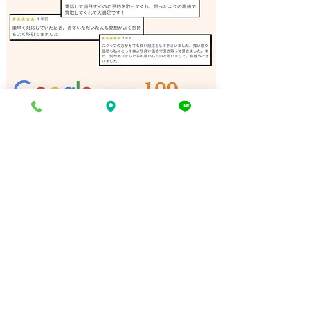
日本刀 刀剣 買取 姫路
花梨 一枚板テー
姫路