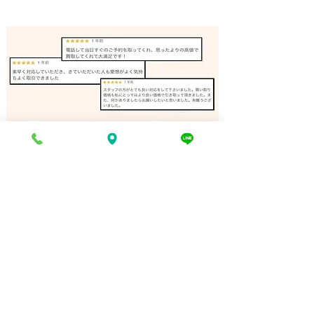
バンドソー 買取 相生市｜
リノリュームロ
姫路の買取専門店
取 加古川｜姫
門店