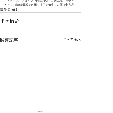
#リサイクルショップ
#高価買取
#出張査定
#高砂
#
たつの
#情報機器
#芦屋
#神戸
#相生
#宍粟
#中古品
事業者向け
すべて表示
関連記事