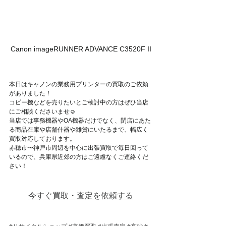
Canon imageRUNNER ADVANCE C3520F II
本日はキャノンの業務用プリンターの買取のご依頼
がありました！
コピー機などを売りたいとご検討中の方はぜひ当店
にご相談くださいませ☺
当店では事務機器やOA機器だけでなく、閉店にあた
る商品在庫や店舗什器や雑貨にいたるまで、幅広く
買取対応しております。
赤穂市〜神戸市周辺を中心に出張買取で毎日回って
いるので、兵庫県近郊の方はご遠慮なくご連絡くだ
さい！
今すぐ買取・査定を依頼する