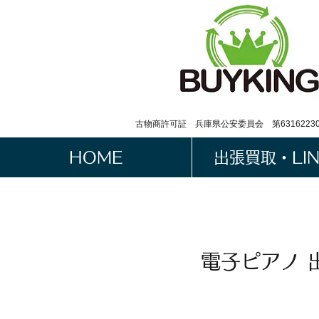
古物商許可証 兵庫県公安委員会 第63162230
HOME
出張買取・LI
電子ピアノ 