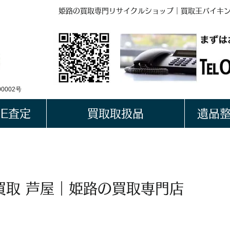
姫路の買取専門リサイクルショップ｜買取王バイキ
BUYKING
LINE QRコード
0002号
NE査定
買取取扱品
遺品
買取 芦屋｜姫路の買取専門店