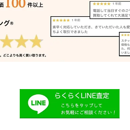
電子ピアノ 出張買取 明石｜
サッ
姫路の買取専門店
路の