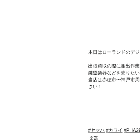
本日はローランドのデジ
出張買取の際に搬出作業
鍵盤楽器などを売りたい
当店は赤穂市〜神戸市周
さい！
#
ヤマハ
#
カワイ
#
PHA
楽器