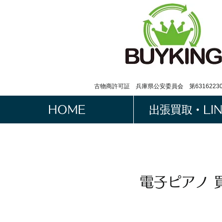
古物商許可証 兵庫県公安委員会 第63162230
HOME
出張買取・LI
電子ピアノ 