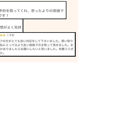
クス 出張買取 神戸｜姫
買取専門店
買取王バイキング
〒671-1235
兵庫県姫路市網干区北新在家95
079-227-5213
​kaitoriou.buyking@gmail.com
© 2016 KAITORIOU BUYKING All Rights Reserved.