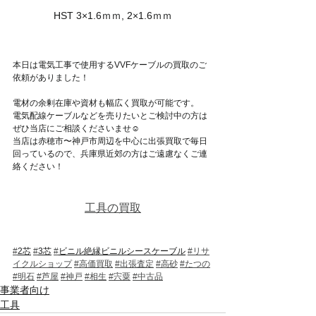
HST 3×1.6ｍｍ, 2×1.6ｍｍ
本日は電気工事で使用するVVFケーブルの買取のご
依頼がありました！
電材の余剰在庫や資材も幅広く買取が可能です。
電気配線ケーブルなどを売りたいとご検討中の方は
ぜひ当店にご相談くださいませ☺
当店は赤穂市〜神戸市周辺を中心に出張買取で毎日
回っているので、兵庫県近郊の方はご遠慮なくご連
絡ください！
工具の買取
#
2芯
#
3芯
#
ビニル絶縁ビニルシースケーブル
#リサ
イクルショップ
#高価買取
#出張査定
#高砂
#たつの
#明石
#芦屋
#神戸
#相生
#宍粟
#中古品
事業者向け
工具