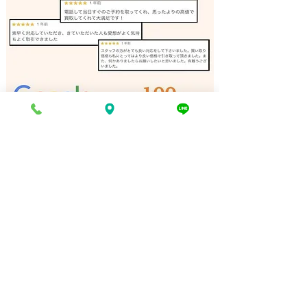
バンドソー 買取 相生市｜
リノリュームロ
姫路の買取専門店
取 加古川｜姫
門店