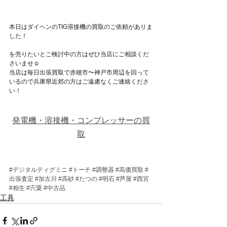
本日はダイヘンのTIG溶接機の買取のご依頼がありま
した！
を売りたいとご検討中の方はぜひ当店にご相談くだ
さいませ☺
当店は毎日出張買取で赤穂市〜神戸市周辺を回って
いるので兵庫県近郊の方はご遠慮なくご連絡くださ
い！
発電機・溶接機・コンプレッサーの買
取
#デジタルティグミニ
#トーチ
#調整器
#高価買取
#
出張査定
#加古川
#高砂
#たつの
#明石
#芦屋
#西宮
#相生
#宍粟
#中古品
工具