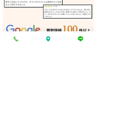
リノリュームローラー 買
角ノミ 買取 加
取 加古川｜姫路の買取専
の買取専門店
門店
電話でお問い合わせ