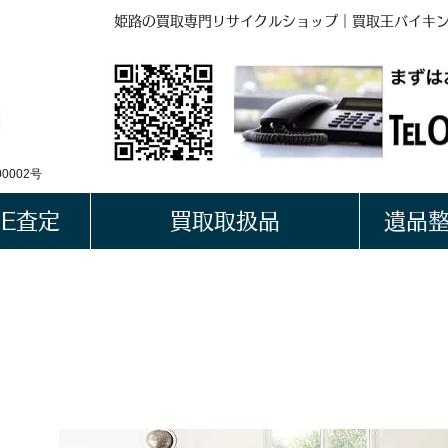
姫路の買取専門リサイクルショップ｜買取王バイキ
BUYKING
LINE QRコード
0002号
NE査定
買取取扱品
遺品
姫路・加古川・たつの
出張買取に特化したリサイ