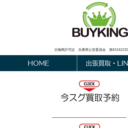
古物商許可証 兵庫県公安委員会 第63162230
HOME
出張買取・LI