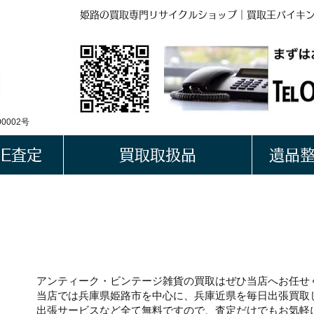
姫路の買取専門リサイクルショップ｜買取王バイキ
BUYKING
LINE QRコード
0002号
NE査定
買取取扱品
遺品
アンティーク・ビンテ
アンティーク・ビンテージ雑貨の買取はぜひ当店へお任せ
当店では
兵庫県姫路市
を中心に、兵庫近県を毎日出張買取
出張サービスなど全て無料ですので、査定だけでもお気軽