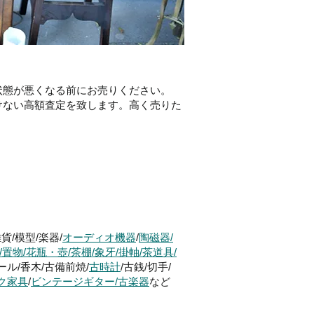
状態が悪くなる前にお売りください。
けない高額査定を致します。高く売りた
貨/模型/楽器/
オーディオ機器
/
陶磁器/
/置物/花瓶・壺/茶棚/象牙/掛軸/茶道具/
ール/香木/古備前焼/
古時計
/古銭/切手/
ク家具
/
ビンテージギター/古楽器
など