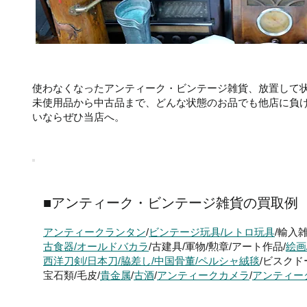
使わなくなったアンティーク・ビンテージ雑貨、放置して
未使用品から中古品まで、どんな状態のお品でも他店に負
いならぜひ当店へ。
■アンティーク・ビンテージ雑貨の買取例
アンティークランタン
/
ビンテージ玩具/レトロ玩具
/輸入雑
古食器/オールドバカラ
/古建具/軍物/勲章/アート作品/
絵画
西洋刀剣/日本刀/脇差し/中国骨董/ペルシャ絨毯
/ビスクド
宝石類/毛皮/
貴金属
/
古酒
/
アンティークカメラ
/
アンティー