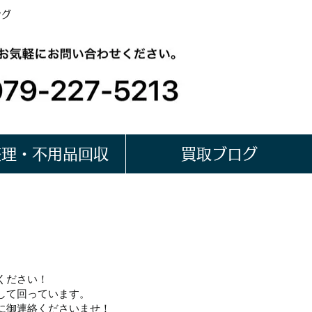
ング
整理・不用品回収
買取ブログ
ージ雑貨の買取
ください！
して回っています。
に御連絡くださいませ！