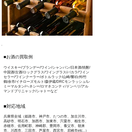
■お酒の買取例
ウイスキー/ブランデー/ワイン/シャンパン/日本酒/焼酎/
中国酒/古酒/ロックグラス/ワイングラス/バカラ/ワイン
セラー/ワインクーラー/ボトルラック/山崎/響/白州/竹
鶴/余市/イチローズモルト/森伊蔵/DRCモンラッシュ/レ
ミーマルタン/ヘネシー/ロマネコンティ/ドンペリ/アル
マンドブリニャック/シャトーなど
■対応地域
兵庫県全域（姫路市、神戸市、たつの市、加古川市、
高砂市、明石市、加西市、加東市、宍粟市、相生市、
赤穂市、佐用町郡、神崎郡、豊岡市、養父市、朝来
市、川西市、三田市、芦屋市、西宮市、尼崎市etc...）