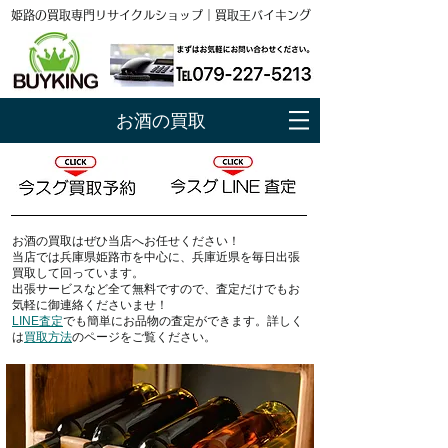
姫路の買取専門リサイクルショップ｜買取王バイキング
お酒の買取
お酒の買取はぜひ当店へお任せください！
当店では
兵庫県姫路市
を中心に、兵庫近県を毎日出張
買取して回っています。
出張サービスなど全て無料ですので、査定だけでもお
気軽に御連絡くださいませ！
LINE査定
でも簡単にお品物の査定ができます。詳しく
は
買取方法
のページをご覧ください。