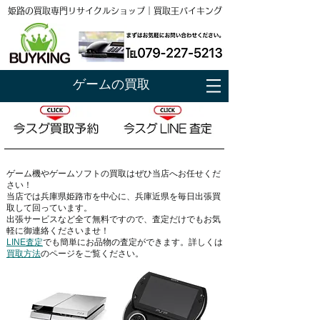
姫路の買取専門リサイクルショップ｜買取王バイキング
ゲームの買取
ゲーム機やゲームソフトの買取はぜひ当店へお任せくだ
さい！
当店では
兵庫県姫路市
を中心に、兵庫近県を毎日出張買
取して回っています。
出張サービスなど全て無料ですので、査定だけでもお気
軽に御連絡くださいませ！
LINE査定
でも簡単にお品物の査定ができます。詳しくは
買取方法
のページをご覧ください。