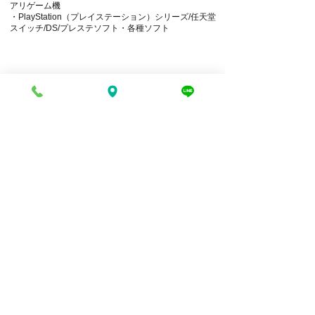
アリゲーム機
・PlayStation（プレイステーション）シリーズ/任天堂
スイッチ/DS/プレステソフト・各種ソフト
電話でお問い合わせ
折り返し電話予約
豊富な買取品目一覧
買取王バイキング
〒671-1235