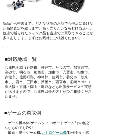
新品から中古まで、どんな状態のお品でも他店に負けな
い高額査定を致します。高く売りたいならぜひ当店へ。
他店で断られたジャンク品も当店では買取できることが
多々あります。まずはお気軽にご相談ください。
■対応地域一覧
兵庫県全域（姫路市、神戸市、たつの市、加古川市、
高砂市、明石市、加西市、加東市、宍粟市、相生市、
赤穂市、佐用町郡、神崎郡、豊岡市、養父市、朝来
市、川西市、三田市、芦屋市、西宮市、尼崎市etc...）
※大阪・京都・岡山・鳥取なども出張サービスの実績
がありますので、兵庫県以外の方もぜひご相談くださ
いませ。
■ゲームの買取例
・ゲーム機本体/ゲームソフト/ボードゲーム/その他ど
んなものでもOK！
・最新・現行ゲーム機/
レトロゲーム機
/動作不良・訳