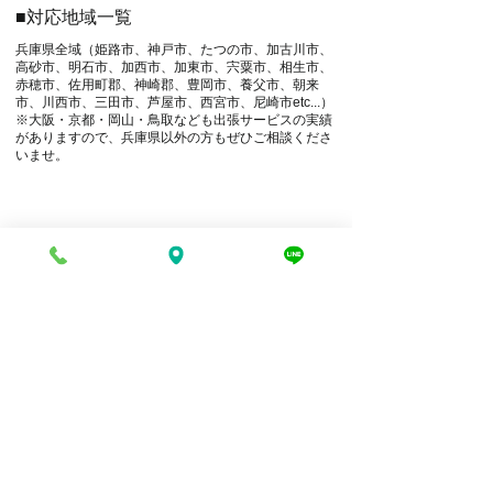
■対応地域一覧
兵庫県全域（姫路市、神戸市、たつの市、加古川市、
高砂市、明石市、加西市、加東市、宍粟市、相生市、
赤穂市、佐用町郡、神崎郡、豊岡市、養父市、朝来
市、川西市、三田市、芦屋市、西宮市、尼崎市etc...）
※大阪・京都・岡山・鳥取なども出張サービスの実績
がありますので、兵庫県以外の方もぜひご相談くださ
いませ。
電話でお問い合わせ
折り返し電話予約