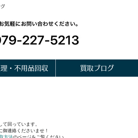
ング
整理・不用品回収
買取ブログ
取
して回っています。
に御連絡くださいませ！
取方法
のページをご覧ください。