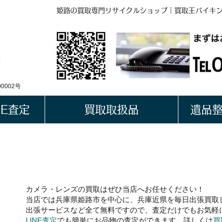
姫路の買取専門リサイクルショップ｜買取王バイキ
BUYKING
LINE QRコード
0002号
NE査定
買取取扱品
遺品
カメラの買
カメラ・レンズ
の買取はぜひ当店へお任せください！
当店では
兵庫県姫路市
を中心に、兵庫近県を毎日出張買取
出張サービスなど全て無料ですので、査定だけでもお気軽
LINE査定
でも簡単にお品物の査定ができます。詳しくは
買