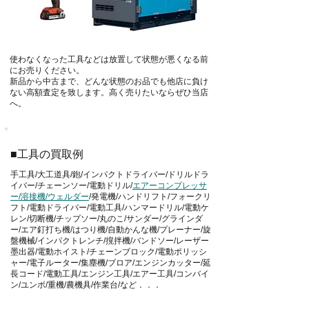
使わなくなった工具などは放置して状態が悪くなる前
にお売りください。
新品から中古まで、どんな状態のお品でも他店に負け
ない高額査定を致します。高く売りたいならぜひ当店
へ。
■工具の買取例
手工具/大工道具/鉋/インパクトドライバー/ドリルドラ
イバー/チェーンソー/電動ドリル/
エアーコンプレッサ
ー/溶接機/ウェルダー
/発電機/ハンドリフト/フォークリ
フト/電動ドライバー/電動工具/ハンマードリル/電動ケ
レン/切断機/チップソー/丸のこ/サンダー/グラインダ
ー/エア釘打ち機/はつり機/自動かんな機/プレーナー/旋
盤機械/インパクトレンチ/撹拌機/バンドソー/レーザー
墨出器/電動ホイスト/チェーンブロック/電動ポリッシ
ャー/電子ルーター/集塵機/ブロア/エンジンカッター/延
長コード/電動工具/エンジン工具/エアー工具/コンバイ
ン/ユンボ/重機/農機具/作業台/など．．．