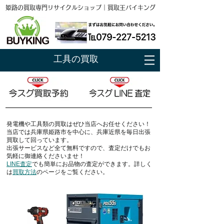
姫路の買取専門リサイクルショップ｜買取王バイキング
工具の買取
発電機や工具類
の買取はぜひ当店へお任せください！
当店では
兵庫県姫路市
を中心に、兵庫近県を毎日出張
買取して回っています。
出張サービスなど全て無料ですので、査定だけでもお
気軽に御連絡くださいませ！
LINE査定
でも簡単にお品物の査定ができます。詳しく
は
買取方法
のページをご覧ください。