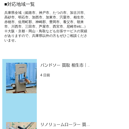
■対応地域一覧
兵庫県全域（姫路市、神戸市、たつの市、加古川市、
高砂市、明石市、加西市、加東市、宍粟市、相生市、
赤穂市、佐用町郡、神崎郡、豊岡市、養父市、朝来
市、川西市、三田市、芦屋市、西宮市、尼崎市etc...）
※大阪・京都・岡山・鳥取なども出張サービスの実績
がありますので、兵庫県以外の方もぜひご相談くださ
いませ。
バンドソー 買取 相生市｜姫
路の買取専門店
4 日前
リノリュームローラー 買取