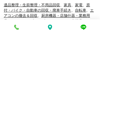
遺品整理・生前整理・不用品回収
、
家具
、
家電
、
原
付・バイク・自動車の回収・廃車手続き
、
自転車
、
エ
アコンの撤去＆回収
、
厨房機器・店舗什器・業務用
品
、
コンテナ・プレハブ
、
トラクター・農機具
、
トレ
ーニングマシン・筋トレ用品
、
船・水上バイク
、
ピア
ノ・オルガン・エレクトーン
etc...※その他の処分もご
相談ください。
電話でお問い合わせ
折り返し電話予約