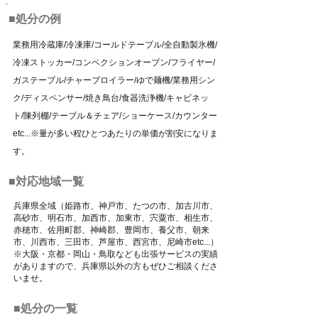
■処分の例
業務用冷蔵庫/冷凍庫/コールドテーブル/全自動製氷機/
冷凍ストッカー/コンベクションオーブン/フライヤー/
ガステーブル/チャーブロイラー/ゆで麺機/業務用シン
ク/ディスペンサー/焼き鳥台/食器洗浄機/キャビネッ
ト/陳列棚/テーブル＆チェア/ショーケース/カウンター
etc...※量が多い程ひとつあたりの単価が割安になりま
す。
■対応地域一覧
兵庫県全域（姫路市、神戸市、たつの市、加古川市、
高砂市、明石市、加西市、加東市、宍粟市、相生市、
赤穂市、佐用町郡、神崎郡、豊岡市、養父市、朝来
市、川西市、三田市、芦屋市、西宮市、尼崎市etc...）
※大阪・京都・岡山・鳥取なども出張サービスの実績
がありますので、兵庫県以外の方もぜひご相談くださ
いませ。
■処分の一覧