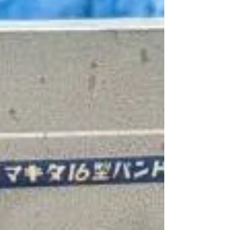
赤穂市〜神戸市周辺を中心に出張買取で毎日
回っているので、兵庫県近郊の方はご遠慮な
くご連絡ください！ 家電の買取 #ユノエー
ス #リサイクルショップ #高価買取 #出張査
定 #高砂 #たつの #明石 #芦屋 #神戸 #相生 #
宍粟 #中古品