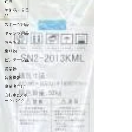
釣具
美術品・骨董
品
スポーツ用品
キャンプ用品
おもちゃ
乗り物
ビンテージ品
管楽器
音響機器
事業者向け
自転車&スポ
ーツバイク