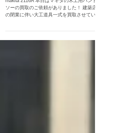
バンドソー 買取 相生市｜姫路
の買取専門店
makita 2116A 本日はマキタの木工用バンド
ソーの買取のご依頼がありました！ 建築店
の閉業に伴い大工道具一式を買取させていた
だきました。 帯鋸盤や木工機械などを売り
たいとご検討中の方はぜひ当店にご相談くだ
さいませ☺ 当店は赤穂市〜神戸市周辺を中
心に出張買取で毎日回っているので、兵庫県
近郊の方はご遠慮なくご連絡ください！ 工
具の買取 #16型 #100V機種 #電動工具 #リサ
イクルショップ #高価買取 #出張査定 #芦屋
#神戸 #中古品