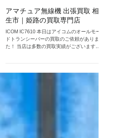
7月30日
アマチュア無線機 出張買取 相
生市｜姫路の買取専門店
ICOM IC7610 本日はアイコムのオールモー
ドトランシーバーの買取のご依頼がありまし
た！ 当店は多数の買取実績がございますの
で新品未使用品から壊れているジャンク品ま
で買取が可能です。 無線機器やアマチュア
無線機材などを売りたいとご検討中の方はぜ
ひ当店にご相談くださいませ☺ 当店は赤穂
市〜神戸市周辺を中心に出張買取で毎日回っ
ているので、兵庫県近郊の方はご遠慮なくご