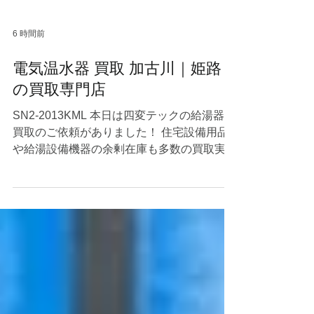
6 時間前
電気温水器 買取 加古川｜姫路
の買取専門店
SN2-2013KML 本日は四変テックの給湯器の
買取のご依頼がありました！ 住宅設備用品
や給湯設備機器の余剰在庫も多数の買取実績
がございますので幅広くご対応が可能です。
エコキュートなどを売りたいとご検討中の方
はぜひ当店にご相談くださいませ☺ 当店は
赤穂市〜神戸市周辺を中心に出張買取で毎日
回っているので、兵庫県近郊の方はご遠慮な
くご連絡ください！ 家電の買取 #ユノエー
ス #リサイクルショップ #高価買取 #出張査