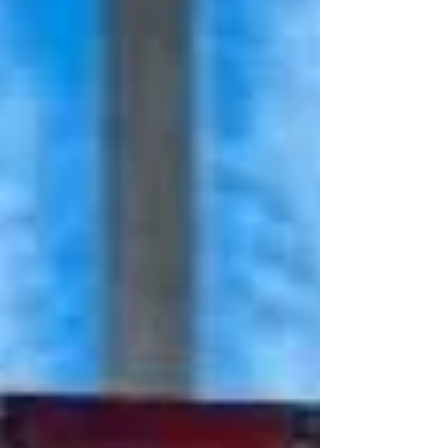
定 #高砂 #たつの #明石 #芦屋 #神戸 #相生 #
宍粟 #中古品