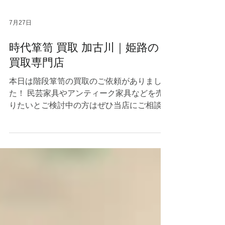
7月27日
時代箪笥 買取 加古川｜姫路の
買取専門店
本日は階段箪笥の買取のご依頼がありまし
た！ 民芸家具やアンティーク家具などを売
りたいとご検討中の方はぜひ当店にご相談く
ださいませ☺ 当店は赤穂市〜神戸市周辺を
中心に出張買取で毎日回っているので、兵庫
県近郊の方はご遠慮なくご連絡ください！
家具の買取 #和家具 #民藝家具 #欅材 #中桐
#リサイクルショップ #高価買取 #出張査定 #
高砂 #たつの #明石 #芦屋 #神戸 #相生 #宍粟