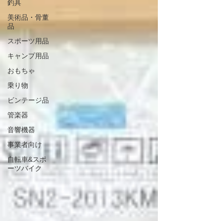
釣具
美術品・骨董
品
スポーツ用品
キャンプ用品
おもちゃ
乗り物
ビンテージ品
管楽器
音響機器
事業者向け
自転車&スポ
ーツバイク