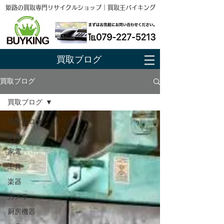
姫路の買取専門リサイクルショップ｜買取王バイキング
買取ブログ
買取ブログ
買取ブログ
買取ブログ
家具
家電
工具
楽器
カメラ
厨房機器