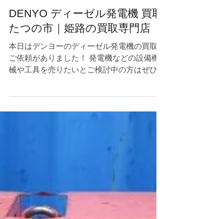
2025年3月16日
DENYO ディーゼル発電機 買取
たつの市｜姫路の買取専門店
本日はデンヨーのディーゼル発電機の買取の
ご依頼がありました！ 発電機などの設備機
械や工具を売りたいとご検討中の方はぜひ当
店にご相談くださいませ☺ 当店は毎日出張
買取で赤穂市〜神戸市周辺を回っているので
兵庫県近郊の方はご遠慮なくご連絡くださ
い！...