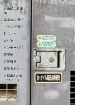
釣具
美術品・骨董
品
スポーツ用品
キャンプ用品
おもちゃ
乗り物
ビンテージ品
管楽器
音響機器
事業者向け
自転車&スポ
ーツバイク