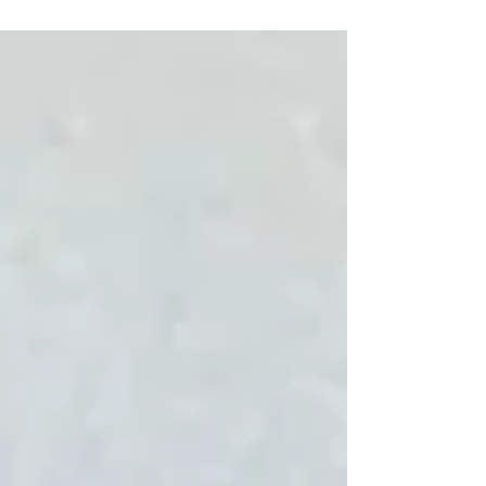
エアコン 買取 宍粟市｜姫路の買取専門店
Panasonic CS-225DFL-W 本日はパナソニックの
新品未使用のルームエアコンの買取のご依頼があ
りました！ 冷暖房器具や家電の余剰在庫も多数の
買取実績がございますので幅広くご対応が可能で
す。 空調設備用品などを売りたいとご検討中の方
はぜひ当店にご相談くださいませ☺ 当店は赤穂
市〜神戸市周辺を中心に出張買取で毎日回ってい
るので、兵庫県近郊の方はご遠慮なくご連絡くだ
さい！ 家電の買取 #エオリア #6畳用 #リサイクル
ショップ #高価買取 #出張査定 #芦屋 #神戸 #相生
#中古品