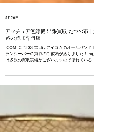
5月26日
アマチュア無線機 出張買取 たつの市｜姫
路の買取専門店
ICOM IC-730S 本日はアイコムのオールバンドト
ランシーバーの買取のご依頼がありました！ 当店
は多数の買取実績がございますので壊れているジ
ャンク品でも買取が可能です。 無線機器やアマチ
ュア無線機材などを売りたいとご検討中の方はぜ
ひ当店にご相談くださいませ☺ 当店は赤穂市〜神
戸市周辺を中心に出張買取で毎日回っているの
で、兵庫県近郊の方はご遠慮なくご連絡くださ
い！ 今すぐ買取・査定を依頼する #リサイクルシ
ョップ #高価買取 #出張査定 #中古品