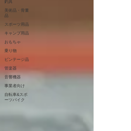
釣具
美術品・骨董
品
スポーツ用品
キャンプ用品
おもちゃ
乗り物
ビンテージ品
管楽器
音響機器
事業者向け
自転車&スポ
ーツバイク