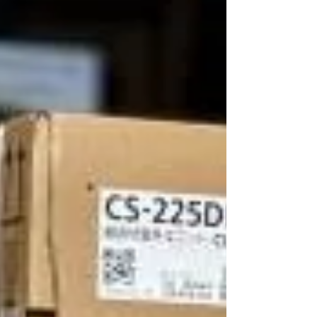
いとご検討中の方はぜひ当店にご相談くださいま
せ☺ 当店は赤穂市〜神戸市周辺を中心に出張買取
で毎日回っているので、兵庫県近郊の方はご遠慮
なくご連絡ください！ 美術品・骨董品の買取 #寿
官 #金襴手 #リサイクルショップ #高価買取 #出張
査定 #高砂 #たつの #芦屋 #神戸 #相生 #宍粟 #中
古品